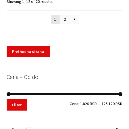
Sorted
Showing 1–12 of 20 results
by
Cena:
1
2
low
to
high
Prethodna strana
Cena – Od do
Min
Max
Cena:
1.820 RSD
—
125.120 RSD
Filter
Cen
Cen