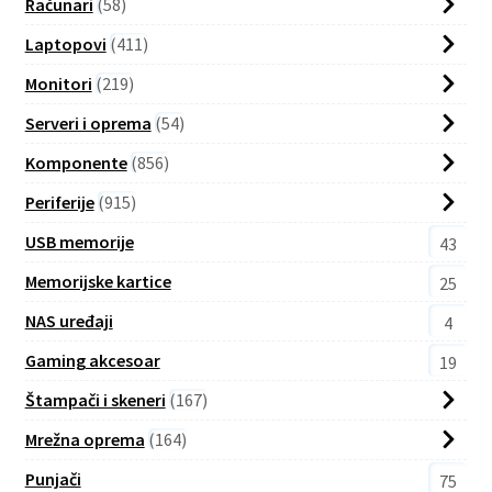
Računari
58
Laptopovi
411
Monitori
219
Serveri i oprema
54
Komponente
856
Periferije
915
USB memorije
43
Memorijske kartice
25
NAS uređaji
4
Gaming akcesoar
19
Štampači i skeneri
167
Mrežna oprema
164
Punjači
75