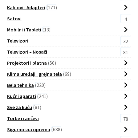
Kablovi i Adapteri
271
Satovi
4
Mobilni i Tableti
13
Televizori
32
Televizori – Nosači
81
Projektori i platna
50
Klima uređaji i grejna tela
69
Bela tehnika
220
Kućni aparati
241
Sve za kuću
81
Torbe i rančevi
78
Sigurnosna oprema
688